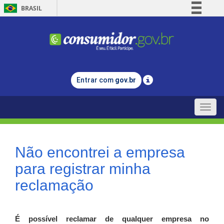
BRASIL
Simplifique!
Comunica BR
Participe
Acesso à informação
Entrar com
gov.br
Legislação
Canais
Toggle
naviga
Não encontrei a empresa
para registrar minha
reclamação
É possível reclamar de qualquer empresa no