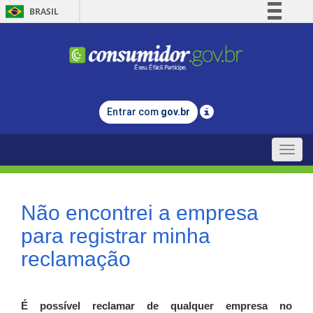
BRASIL
Simplifique!
Comunica BR
Participe
Acesso à informação
Entrar com
gov.br
Legislação
Canais
Toggle
naviga
Não encontrei a empresa
para registrar minha
reclamação
É possível reclamar de qualquer empresa no