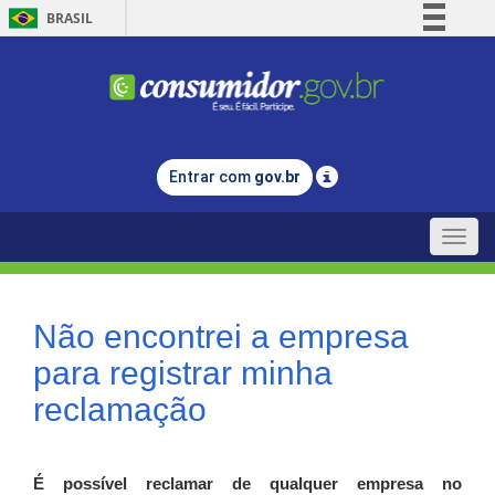
BRASIL
Simplifique!
Comunica BR
Participe
Acesso à informação
Entrar com
gov.br
Legislação
Canais
Toggle
naviga
Não encontrei a empresa
para registrar minha
reclamação
É possível reclamar de qualquer empresa no