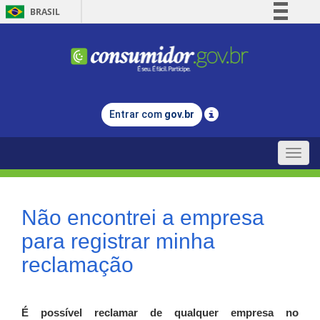
BRASIL
Simplifique!
Comunica BR
Participe
Acesso à informação
Entrar com
gov.br
Legislação
Canais
Toggle
naviga
Não encontrei a empresa
para registrar minha
reclamação
É possível reclamar de qualquer empresa no