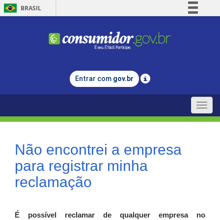
BRASIL
Simplifique!
Comunica BR
Participe
Acesso à informação
Entrar com
gov.br
Legislação
Canais
Toggle
naviga
Não encontrei a empresa
para registrar minha
reclamação
É possível reclamar de qualquer empresa no