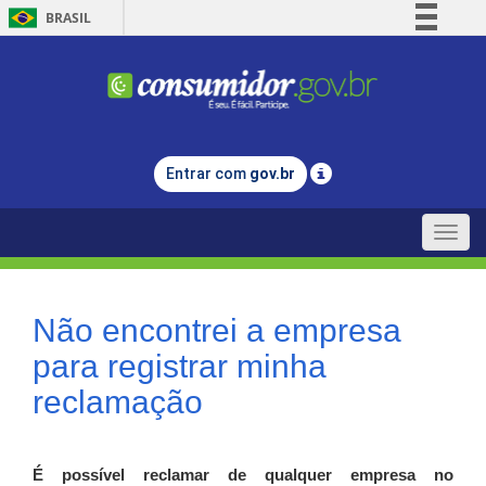
BRASIL
Simplifique!
Comunica BR
Participe
Acesso à informação
Entrar com
gov.br
Legislação
Canais
Toggle
naviga
Não encontrei a empresa
para registrar minha
reclamação
É possível reclamar de qualquer empresa no