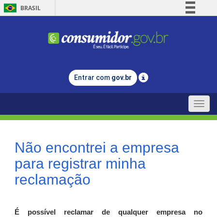
BRASIL
Simplifique!
Comunica BR
Participe
Acesso à informação
Entrar com
gov.br
Legislação
Canais
Toggle
naviga
Não encontrei a empresa
para registrar minha
reclamação
É possível reclamar de qualquer empresa no