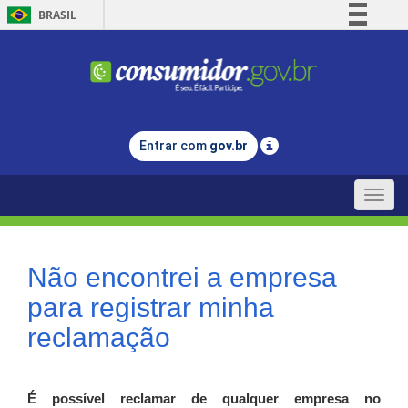
BRASIL
Simplifique!
Comunica BR
Participe
Acesso à informação
Entrar com
gov.br
Legislação
Canais
Toggle
naviga
Não encontrei a empresa
para registrar minha
reclamação
É possível reclamar de qualquer empresa no