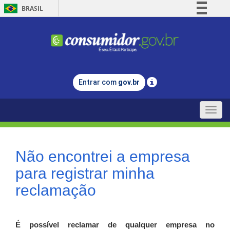
BRASIL
Simplifique!
Comunica BR
Participe
Acesso à informação
Entrar com
gov.br
Legislação
Canais
Toggle
naviga
Não encontrei a empresa
para registrar minha
reclamação
É possível reclamar de qualquer empresa no