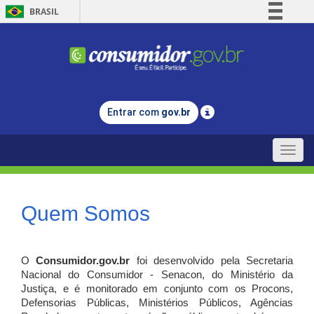
BRASIL
Simplifique!
Comunica BR
Participe
Acesso à informação
Entrar com
gov.br
Legislação
Canais
Toggle
naviga
Quem Somos
O
Consumidor.gov.br
foi desenvolvido pela Secretaria
Nacional do Consumidor - Senacon, do Ministério da
Justiça, e é monitorado em conjunto com os Procons,
Defensorias Públicas, Ministérios Públicos, Agências