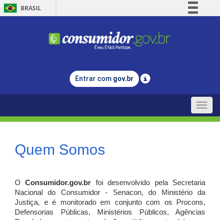
BRASIL
Simplifique!
Comunica BR
Participe
Acesso à informação
Entrar com
gov.br
Legislação
Canais
Toggle
naviga
Quem Somos
O
Consumidor.gov.br
foi desenvolvido pela Secretaria
Nacional do Consumidor - Senacon, do Ministério da
Justiça, e é monitorado em conjunto com os Procons,
Defensorias Públicas, Ministérios Públicos, Agências