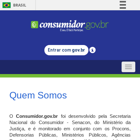
BRASIL
Simplifique!
Comunica BR
Participe
Acesso à informação
Entrar com
gov.br
Legislação
Canais
Toggle
naviga
Quem Somos
O
Consumidor.gov.br
foi desenvolvido pela Secretaria
Nacional do Consumidor - Senacon, do Ministério da
Justiça, e é monitorado em conjunto com os Procons,
Defensorias Públicas, Ministérios Públicos, Agências