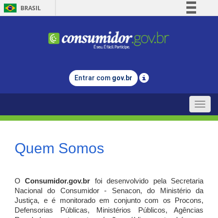
BRASIL
Simplifique!
Comunica BR
Participe
Acesso à informação
Entrar com
gov.br
Legislação
Canais
Toggle
naviga
Quem Somos
O
Consumidor.gov.br
foi desenvolvido pela Secretaria
Nacional do Consumidor - Senacon, do Ministério da
Justiça, e é monitorado em conjunto com os Procons,
Defensorias Públicas, Ministérios Públicos, Agências