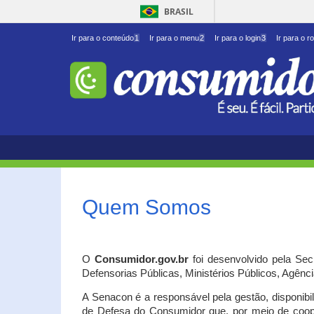
BRASIL
Ir para o conteúdo
1
Ir para o menu
2
Ir para o login
3
Ir para o r
Quem Somos
O
Consumidor.gov.br
foi desenvolvido pela Se
Defensorias Públicas, Ministérios Públicos, Agênc
A Senacon é a responsável pela gestão, disponib
de Defesa do Consumidor que, por meio de coo