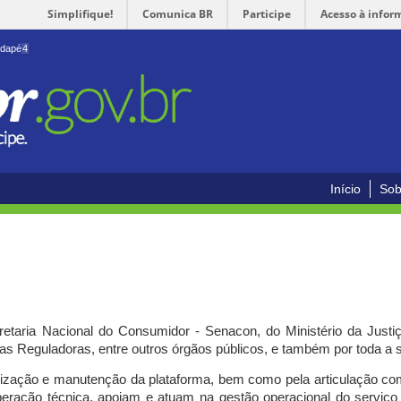
Simplifique!
Comunica BR
Participe
Acesso à infor
odapé
4
Início
Sob
cretaria Nacional do Consumidor - Senacon, do Ministério da Just
ias Reguladoras, entre outros órgãos públicos, e também por toda a
ilização e manutenção da plataforma, bem como pela articulação c
peração técnica, apoiam e atuam
na gestão operacional do serviç