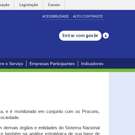
mação
Legislação
Canais
ACESSIBILIDADE
ALTO CONTRASTE
Entrar com
gov.br
re o Serviço
Empresas Participantes
Indicadores
iça, e é monitorado em conjunto com os Procons,
 sociedade.
om demais órgãos e entidades do Sistema Nacional
o e também na análise estratégica de sua base de