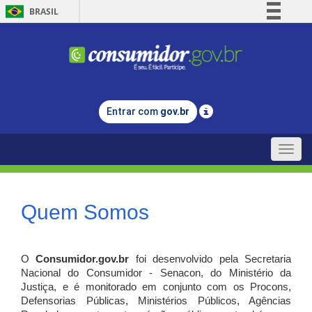
BRASIL
Simplifique!
Comunica BR
Participe
Acesso à informação
Entrar com
gov.br
Legislação
Canais
Toggle
naviga
Quem Somos
O
Consumidor.gov.br
foi desenvolvido pela Secretaria
Nacional do Consumidor - Senacon, do Ministério da
Justiça, e é monitorado em conjunto com os Procons,
Defensorias Públicas, Ministérios Públicos, Agências