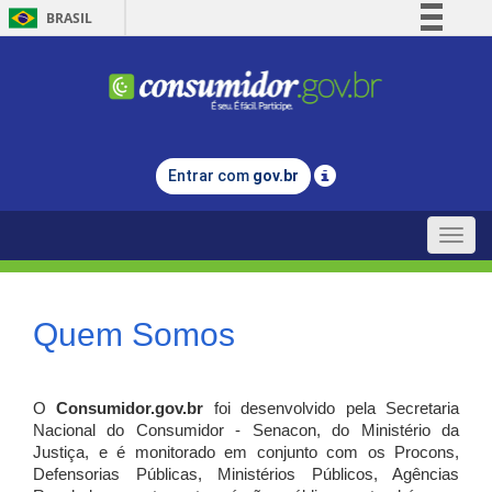
BRASIL
Simplifique!
Comunica BR
Participe
Acesso à informação
Entrar com
gov.br
Legislação
Canais
Toggle
naviga
Quem Somos
O
Consumidor.gov.br
foi desenvolvido pela Secretaria
Nacional do Consumidor - Senacon, do Ministério da
Justiça, e é monitorado em conjunto com os Procons,
Defensorias Públicas, Ministérios Públicos, Agências