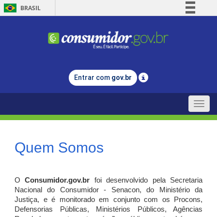
BRASIL
Simplifique!
Comunica BR
Participe
Acesso à informação
Entrar com
gov.br
Legislação
Canais
Toggle
naviga
Quem Somos
O
Consumidor.gov.br
foi desenvolvido pela Secretaria
Nacional do Consumidor - Senacon, do Ministério da
Justiça, e é monitorado em conjunto com os Procons,
Defensorias Públicas, Ministérios Públicos, Agências