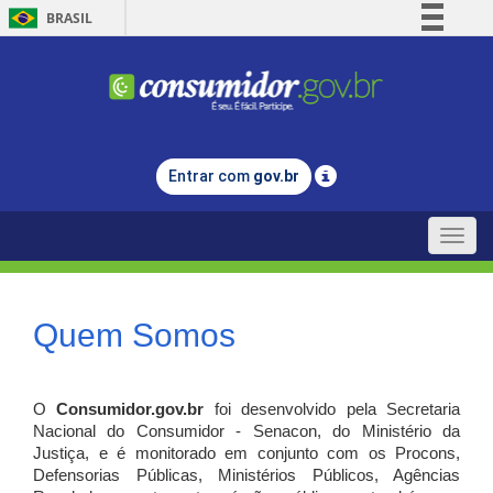
BRASIL
Simplifique!
Comunica BR
Participe
Acesso à informação
Entrar com
gov.br
Legislação
Canais
Toggle
naviga
Quem Somos
O
Consumidor.gov.br
foi desenvolvido pela Secretaria
Nacional do Consumidor - Senacon, do Ministério da
Justiça, e é monitorado em conjunto com os Procons,
Defensorias Públicas, Ministérios Públicos, Agências