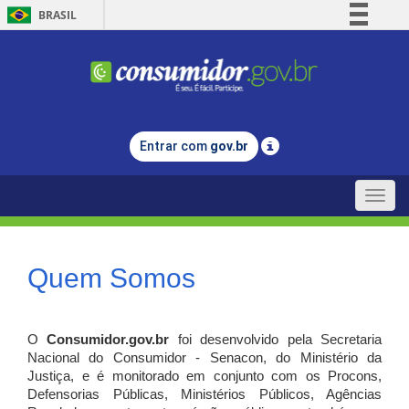
BRASIL
Simplifique!
Comunica BR
Participe
Acesso à informação
Entrar com
gov.br
Legislação
Canais
Toggle
naviga
Quem Somos
O
Consumidor.gov.br
foi desenvolvido pela Secretaria
Nacional do Consumidor - Senacon, do Ministério da
Justiça, e é monitorado em conjunto com os Procons,
Defensorias Públicas, Ministérios Públicos, Agências