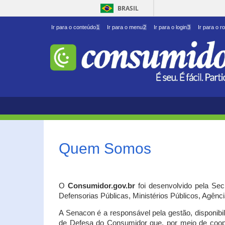
BRASIL
Ir para o conteúdo
1
Ir para o menu
2
Ir para o login
3
Ir para o r
Quem Somos
O
Consumidor.gov.br
foi desenvolvido pela Se
Defensorias Públicas, Ministérios Públicos, Agênc
A Senacon é a responsável pela gestão, disponib
de Defesa do Consumidor que, por meio de coo