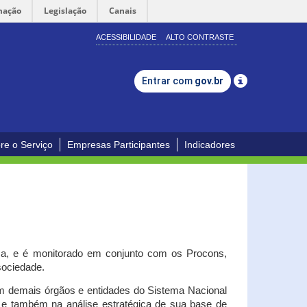
mação
Legislação
Canais
ACESSIBILIDADE
ALTO CONTRASTE
Entrar com
gov.br
re o Serviço
Empresas Participantes
Indicadores
iça, e é monitorado em conjunto com os Procons,
 sociedade.
om demais órgãos e entidades do Sistema Nacional
o e também na análise estratégica de sua base de