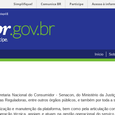
Simplifique!
Comunica BR
Participe
Acesso à infor
odapé
4
Início
Sob
cretaria Nacional do Consumidor - Senacon, do Ministério da Just
ias Reguladoras, entre outros órgãos públicos, e também por toda a
ilização e manutenção da plataforma, bem como pela articulação c
peração técnica, apoiam e atuam
na gestão operacional do serviç