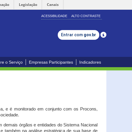
mação
Legislação
Canais
ACESSIBILIDADE
ALTO CONTRASTE
Entrar com
gov.br
re o Serviço
Empresas Participantes
Indicadores
iça, e é monitorado em conjunto com os Procons,
 sociedade.
om demais órgãos e entidades do Sistema Nacional
o e também na análise estratégica de sua base de