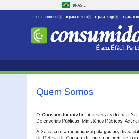
BRASIL
Ir para o conteúdo
1
Ir para o menu
2
Ir para o login
3
Ir para o r
Quem Somos
O
Consumidor.gov.br
foi desenvolvido pela Se
Defensorias Públicas, Ministérios Públicos, Agênc
A Senacon é a responsável pela gestão, disponib
de Defesa do Consumidor que, por meio de coo