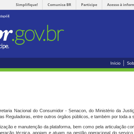
Simplifique!
Comunica BR
Participe
Acesso à infor
odapé
4
Início
Sob
cretaria Nacional do Consumidor - Senacon, do Ministério da Just
ias Reguladoras, entre outros órgãos públicos, e também por toda a
ilização e manutenção da plataforma, bem como pela articulação c
peração técnica, apoiam e atuam
na gestão operacional do serviç