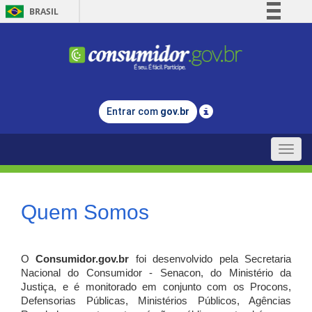
BRASIL
Simplifique!
Comunica BR
Participe
Acesso à informação
Entrar com
gov.br
Legislação
Canais
Toggle
naviga
Quem Somos
O
Consumidor.gov.br
foi desenvolvido pela Secretaria
Nacional do Consumidor - Senacon, do Ministério da
Justiça, e é monitorado em conjunto com os Procons,
Defensorias Públicas, Ministérios Públicos, Agências