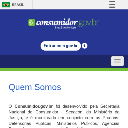
BRASIL
Simplifique!
Comunica BR
Participe
Acesso à informação
Entrar com
gov.br
Legislação
Canais
Toggle
naviga
Quem Somos
O
Consumidor.gov.br
foi desenvolvido pela Secretaria
Nacional do Consumidor - Senacon, do Ministério da
Justiça, e é monitorado em conjunto com os Procons,
Defensorias Públicas, Ministérios Públicos, Agências