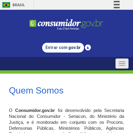
BRASIL
Simplifique!
Comunica BR
Participe
Acesso à informação
Entrar com
gov.br
Legislação
Canais
Toggle
naviga
Quem Somos
O
Consumidor.gov.br
foi desenvolvido pela Secretaria
Nacional do Consumidor - Senacon, do Ministério da
Justiça, e é monitorado em conjunto com os Procons,
Defensorias Públicas, Ministérios Públicos, Agências