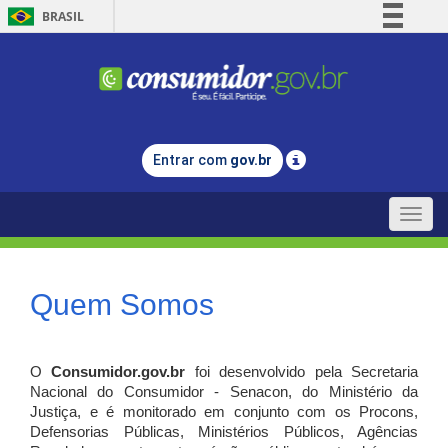
BRASIL
Simplifique!
Comunica BR
Participe
Acesso à informação
Entrar com
gov.br
Legislação
Canais
Toggle
naviga
Quem Somos
O
Consumidor.gov.br
foi desenvolvido pela Secretaria
Nacional do Consumidor - Senacon, do Ministério da
Justiça, e é monitorado em conjunto com os Procons,
Defensorias Públicas, Ministérios Públicos, Agências