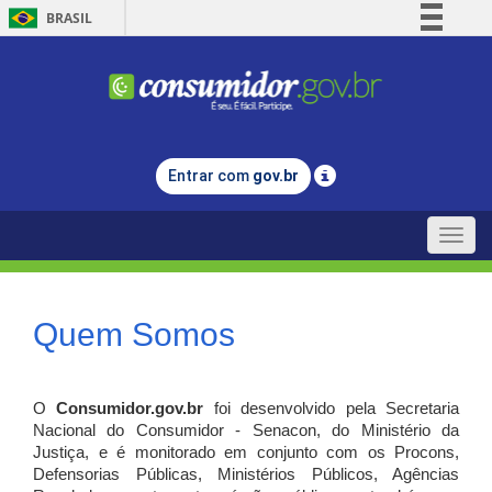
BRASIL
Simplifique!
Comunica BR
Participe
Acesso à informação
Entrar com
gov.br
Legislação
Canais
Toggle
naviga
Quem Somos
O
Consumidor.gov.br
foi desenvolvido pela Secretaria
Nacional do Consumidor - Senacon, do Ministério da
Justiça, e é monitorado em conjunto com os Procons,
Defensorias Públicas, Ministérios Públicos, Agências