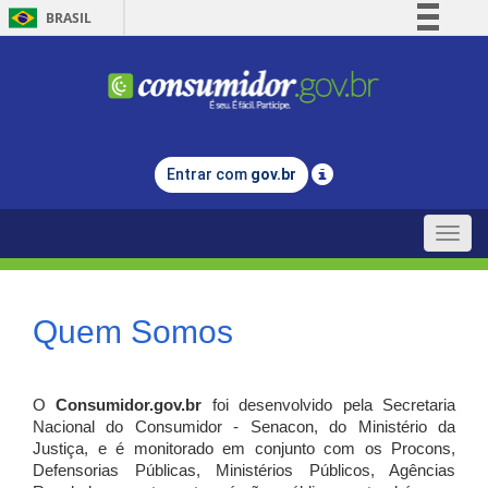
BRASIL
Simplifique!
Comunica BR
Participe
Acesso à informação
Entrar com
gov.br
Legislação
Canais
Toggle
naviga
Quem Somos
O
Consumidor.gov.br
foi desenvolvido pela Secretaria
Nacional do Consumidor - Senacon, do Ministério da
Justiça, e é monitorado em conjunto com os Procons,
Defensorias Públicas, Ministérios Públicos, Agências