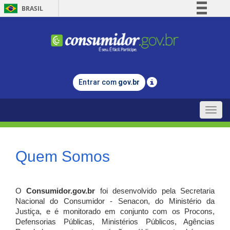
BRASIL
Simplifique!
Comunica BR
Participe
Acesso à informação
Entrar com
gov.br
Legislação
Canais
Toggle
naviga
Quem Somos
O
Consumidor.gov.br
foi desenvolvido pela Secretaria
Nacional do Consumidor - Senacon, do Ministério da
Justiça, e é monitorado em conjunto com os Procons,
Defensorias Públicas, Ministérios Públicos, Agências