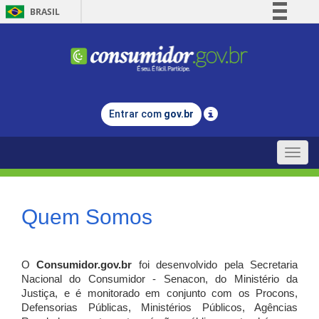
BRASIL
Simplifique!
Comunica BR
Participe
Acesso à informação
Entrar com
gov.br
Legislação
Canais
Toggle
naviga
Quem Somos
O
Consumidor.gov.br
foi desenvolvido pela Secretaria
Nacional do Consumidor - Senacon, do Ministério da
Justiça, e é monitorado em conjunto com os Procons,
Defensorias Públicas, Ministérios Públicos, Agências