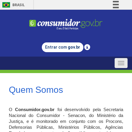
BRASIL
Simplifique!
Comunica BR
Participe
Acesso à informação
Entrar com
gov.br
Legislação
Canais
Toggle
naviga
Quem Somos
O
Consumidor.gov.br
foi desenvolvido pela Secretaria
Nacional do Consumidor - Senacon, do Ministério da
Justiça, e é monitorado em conjunto com os Procons,
Defensorias Públicas, Ministérios Públicos, Agências