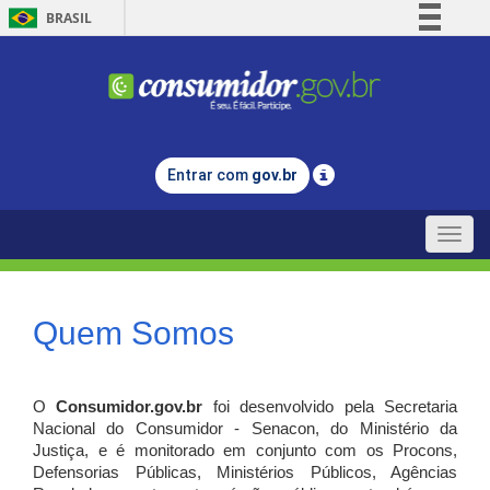
BRASIL
Simplifique!
Comunica BR
Participe
Acesso à informação
Entrar com
gov.br
Legislação
Canais
Toggle
naviga
Quem Somos
O
Consumidor.gov.br
foi desenvolvido pela Secretaria
Nacional do Consumidor - Senacon, do Ministério da
Justiça, e é monitorado em conjunto com os Procons,
Defensorias Públicas, Ministérios Públicos, Agências