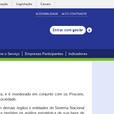
mação
Legislação
Canais
ACESSIBILIDADE
ALTO CONTRASTE
Entrar com
gov.br
re o Serviço
Empresas Participantes
Indicadores
iça, e é monitorado em conjunto com os Procons,
 sociedade.
om demais órgãos e entidades do Sistema Nacional
o e também na análise estratégica de sua base de