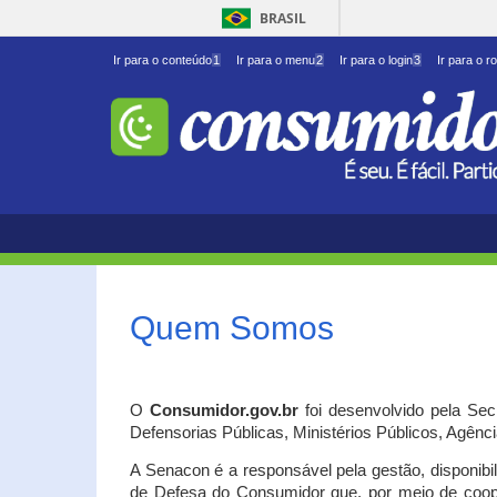
BRASIL
Ir para o conteúdo
1
Ir para o menu
2
Ir para o login
3
Ir para o r
Quem Somos
O
Consumidor.gov.br
foi desenvolvido pela Se
Defensorias Públicas, Ministérios Públicos, Agênc
A Senacon é a responsável pela gestão, disponib
de Defesa do Consumidor que, por meio de coo