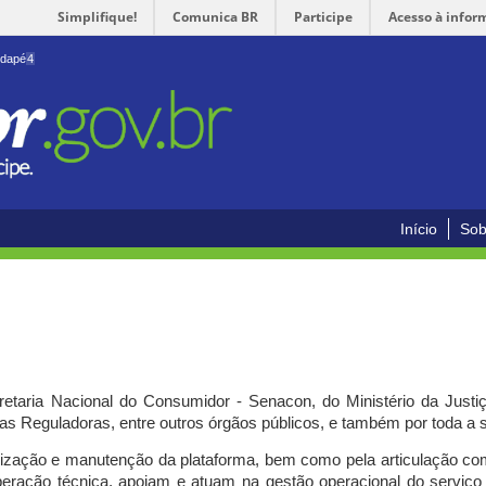
Simplifique!
Comunica BR
Participe
Acesso à infor
odapé
4
Início
Sob
cretaria Nacional do Consumidor - Senacon, do Ministério da Just
ias Reguladoras, entre outros órgãos públicos, e também por toda a
ilização e manutenção da plataforma, bem como pela articulação c
peração técnica, apoiam e atuam
na gestão operacional do serviç