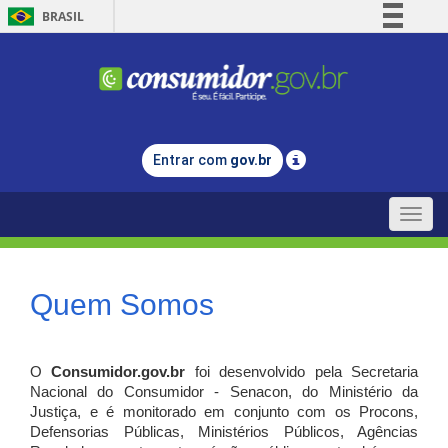
BRASIL
Simplifique!
Comunica BR
Participe
Acesso à informação
Entrar com
gov.br
Legislação
Canais
Toggle
naviga
Quem Somos
O
Consumidor.gov.br
foi desenvolvido pela Secretaria
Nacional do Consumidor - Senacon, do Ministério da
Justiça, e é monitorado em conjunto com os Procons,
Defensorias Públicas, Ministérios Públicos, Agências