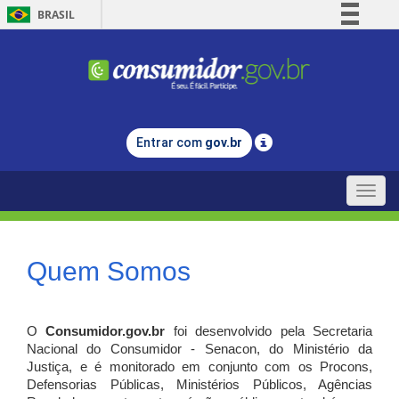
BRASIL
Simplifique!
Comunica BR
Participe
Acesso à informação
Entrar com
gov.br
Legislação
Canais
Toggle
naviga
Quem Somos
O
Consumidor.gov.br
foi desenvolvido pela Secretaria
Nacional do Consumidor - Senacon, do Ministério da
Justiça, e é monitorado em conjunto com os Procons,
Defensorias Públicas, Ministérios Públicos, Agências