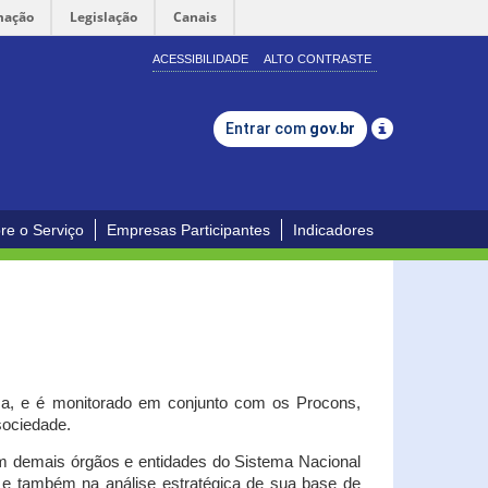
mação
Legislação
Canais
ACESSIBILIDADE
ALTO CONTRASTE
Entrar com
gov.br
re o Serviço
Empresas Participantes
Indicadores
iça, e é monitorado em conjunto com os Procons,
 sociedade.
om demais órgãos e entidades do Sistema Nacional
o e também na análise estratégica de sua base de