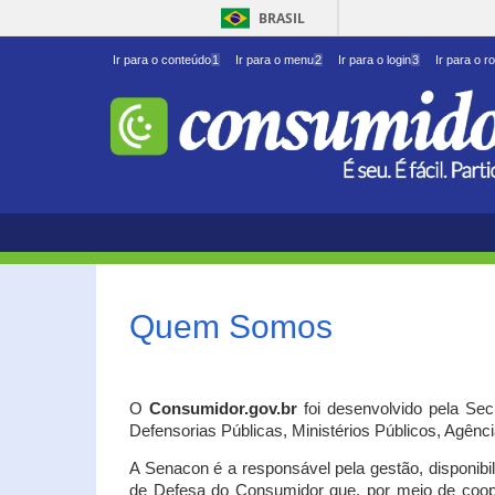
BRASIL
Ir para o conteúdo
1
Ir para o menu
2
Ir para o login
3
Ir para o r
Quem Somos
O
Consumidor.gov.br
foi desenvolvido pela Se
Defensorias Públicas, Ministérios Públicos, Agênc
A Senacon é a responsável pela gestão, disponib
de Defesa do Consumidor que, por meio de coo