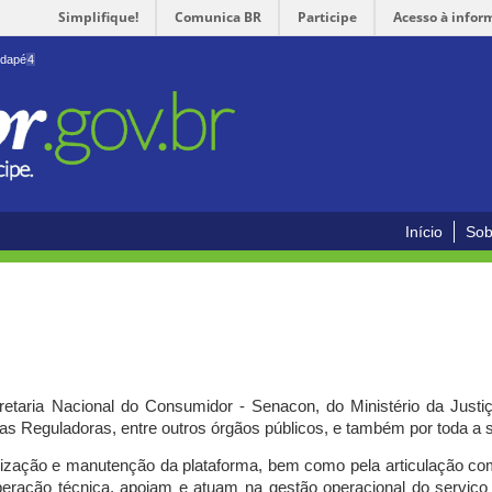
Simplifique!
Comunica BR
Participe
Acesso à infor
odapé
4
Início
Sob
cretaria Nacional do Consumidor - Senacon, do Ministério da Just
ias Reguladoras, entre outros órgãos públicos, e também por toda a
ilização e manutenção da plataforma, bem como pela articulação c
peração técnica, apoiam e atuam
na gestão operacional do serviç