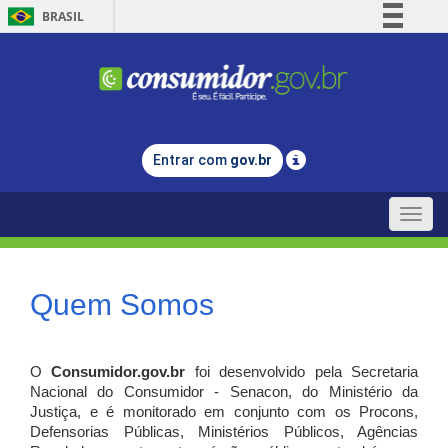
BRASIL
Simplifique!
Comunica BR
Participe
Acesso à informação
Entrar com
gov.br
Legislação
Canais
Toggle
naviga
Quem Somos
O
Consumidor.gov.br
foi desenvolvido pela Secretaria
Nacional do Consumidor - Senacon, do Ministério da
Justiça, e é monitorado em conjunto com os Procons,
Defensorias Públicas, Ministérios Públicos, Agências