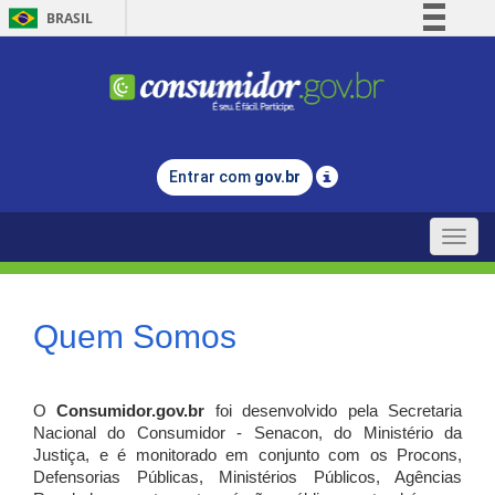
BRASIL
Simplifique!
Comunica BR
Participe
Acesso à informação
Entrar com
gov.br
Legislação
Canais
Toggle
naviga
Quem Somos
O
Consumidor.gov.br
foi desenvolvido pela Secretaria
Nacional do Consumidor - Senacon, do Ministério da
Justiça, e é monitorado em conjunto com os Procons,
Defensorias Públicas, Ministérios Públicos, Agências