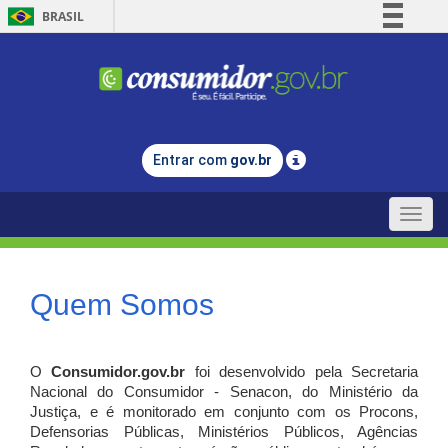
BRASIL
Simplifique!
Comunica BR
Participe
Acesso à informação
Entrar com
gov.br
Legislação
Canais
Toggle
naviga
Quem Somos
O
Consumidor.gov.br
foi desenvolvido pela Secretaria
Nacional do Consumidor - Senacon, do Ministério da
Justiça, e é monitorado em conjunto com os Procons,
Defensorias Públicas, Ministérios Públicos, Agências