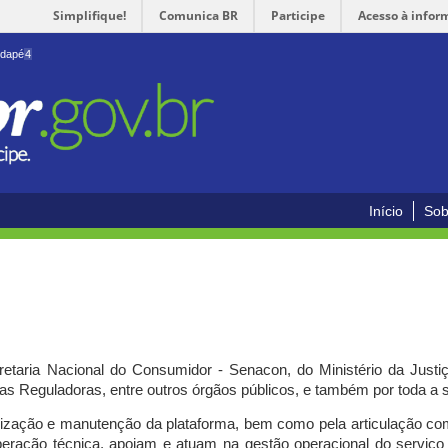
Simplifique!
Comunica BR
Participe
Acesso à infor
odapé
4
Início
Sob
cretaria Nacional do Consumidor - Senacon, do Ministério da Just
ias Reguladoras, entre outros órgãos públicos, e também por toda a
ilização e manutenção da plataforma, bem como pela articulação c
peração técnica, apoiam e atuam
na gestão operacional do serviç