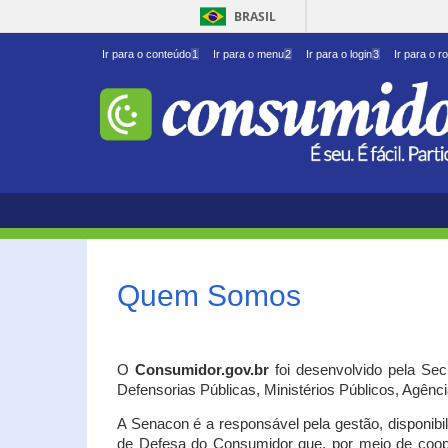
BRASIL
Ir para o conteúdo
1
Ir para o menu
2
Ir para o login
3
Ir para o r
Quem Somos
O
Consumidor.gov.br
foi desenvolvido pela Se
Defensorias Públicas, Ministérios Públicos, Agênc
A Senacon é a responsável pela gestão, disponib
de Defesa do Consumidor que, por meio de coo