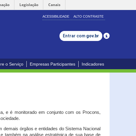
mação
Legislação
Canais
ACESSIBILIDADE
ALTO CONTRASTE
Entrar com
gov.br
re o Serviço
Empresas Participantes
Indicadores
iça, e é monitorado em conjunto com os Procons,
 sociedade.
om demais órgãos e entidades do Sistema Nacional
o e também na análise estratégica de sua base de