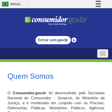
BRASIL
Simplifique!
Comunica BR
Participe
Acesso à informação
Entrar com
gov.br
Legislação
Canais
Toggle
naviga
Quem Somos
O
Consumidor.gov.br
foi desenvolvido pela Secretaria
Nacional do Consumidor - Senacon, do Ministério da
Justiça, e é monitorado em conjunto com os Procons,
Defensorias Públicas, Ministérios Públicos, Agências