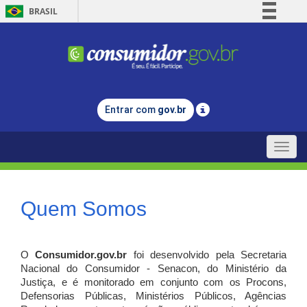
BRASIL
Simplifique!
Comunica BR
Participe
Acesso à informação
Entrar com
gov.br
Legislação
Canais
Toggle
naviga
Quem Somos
O
Consumidor.gov.br
foi desenvolvido pela Secretaria
Nacional do Consumidor - Senacon, do Ministério da
Justiça, e é monitorado em conjunto com os Procons,
Defensorias Públicas, Ministérios Públicos, Agências