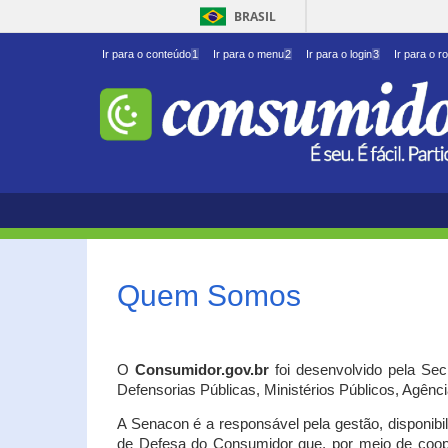
BRASIL
Ir para o conteúdo
1
Ir para o menu
2
Ir para o login
3
Ir para o r
Quem Somos
O
Consumidor.gov.br
foi desenvolvido pela Se
Defensorias Públicas, Ministérios Públicos, Agênc
A Senacon é a responsável pela gestão, disponib
de Defesa do Consumidor que, por meio de coo