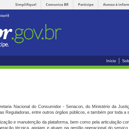
Simplifique!
Comunica BR
Participe
Acesso à infor
odapé
4
Início
Sob
cretaria Nacional do Consumidor - Senacon, do Ministério da Just
ias Reguladoras, entre outros órgãos públicos, e também por toda a
ilização e manutenção da plataforma, bem como pela articulação c
peração técnica, apoiam e atuam
na gestão operacional do serviç