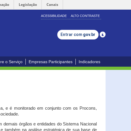
mação
Legislação
Canais
ACESSIBILIDADE
ALTO CONTRASTE
Entrar com
gov.br
re o Serviço
Empresas Participantes
Indicadores
iça, e é monitorado em conjunto com os Procons,
 sociedade.
om demais órgãos e entidades do Sistema Nacional
o e também na análise estratégica de sua base de