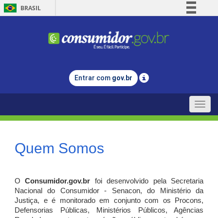
BRASIL
Simplifique!
Comunica BR
Participe
Acesso à informação
Entrar com
gov.br
Legislação
Canais
Toggle
naviga
Quem Somos
O
Consumidor.gov.br
foi desenvolvido pela Secretaria
Nacional do Consumidor - Senacon, do Ministério da
Justiça, e é monitorado em conjunto com os Procons,
Defensorias Públicas, Ministérios Públicos, Agências