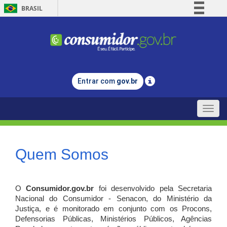
BRASIL
Simplifique!
Comunica BR
Participe
Acesso à informação
Entrar com
gov.br
Legislação
Canais
Toggle
naviga
Quem Somos
O
Consumidor.gov.br
foi desenvolvido pela Secretaria
Nacional do Consumidor - Senacon, do Ministério da
Justiça, e é monitorado em conjunto com os Procons,
Defensorias Públicas, Ministérios Públicos, Agências