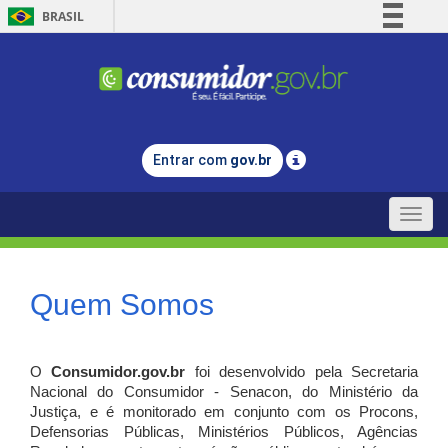
BRASIL
Simplifique!
Comunica BR
Participe
Acesso à informação
Entrar com
gov.br
Legislação
Canais
Toggle
naviga
Quem Somos
O
Consumidor.gov.br
foi desenvolvido pela Secretaria
Nacional do Consumidor - Senacon, do Ministério da
Justiça, e é monitorado em conjunto com os Procons,
Defensorias Públicas, Ministérios Públicos, Agências