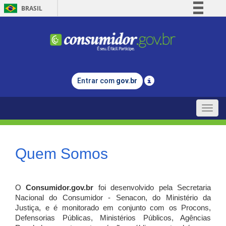
BRASIL
Simplifique!
Comunica BR
Participe
Acesso à informação
Entrar com
gov.br
Legislação
Canais
Toggle
naviga
Quem Somos
O
Consumidor.gov.br
foi desenvolvido pela Secretaria
Nacional do Consumidor - Senacon, do Ministério da
Justiça, e é monitorado em conjunto com os Procons,
Defensorias Públicas, Ministérios Públicos, Agências