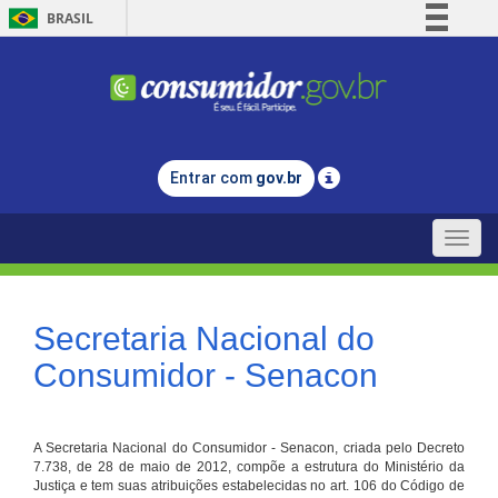
BRASIL
Simplifique!
Comunica BR
Participe
Acesso à informação
Entrar com
gov.br
Legislação
Canais
Toggle
naviga
Secretaria Nacional do
Consumidor - Senacon
A Secretaria Nacional do Consumidor - Senacon, criada pelo Decreto
7.738, de 28 de maio de 2012, compõe a estrutura do Ministério da
Justiça e tem suas atribuições estabelecidas no art. 106 do Código de