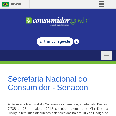
BRASIL
Simplifique!
Comunica BR
Participe
Acesso à informação
Entrar com
gov.br
Legislação
Canais
Toggle
naviga
Secretaria Nacional do
Consumidor - Senacon
A Secretaria Nacional do Consumidor - Senacon, criada pelo Decreto
7.738, de 28 de maio de 2012, compõe a estrutura do Ministério da
Justiça e tem suas atribuições estabelecidas no art. 106 do Código de