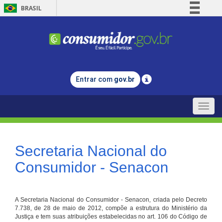
BRASIL
Simplifique!
Comunica BR
Participe
Acesso à informação
Entrar com
gov.br
Legislação
Canais
Toggle
naviga
Secretaria Nacional do
Consumidor - Senacon
A Secretaria Nacional do Consumidor - Senacon, criada pelo Decreto
7.738, de 28 de maio de 2012, compõe a estrutura do Ministério da
Justiça e tem suas atribuições estabelecidas no art. 106 do Código de