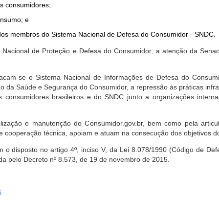
dos consumidores;
onsumo; e
ta dos membros do Sistema Nacional de Defesa do Consumidor - SNDC.
ica Nacional de Proteção e Defesa do Consumidor, a atenção da Sena
stacam-se o Sistema Nacional de Informações de Defesa do Consumid
 da Saúde e Segurança do Consumidor, a repressão às práticas infrati
s consumidores brasileiros e do SNDC junto a organizações intern
bilização e manutenção do Consumidor.gov.br, bem como pela artic
 cooperação técnica, apoiam e atuam na consecução dos objetivos do
 disposto no artigo 4º, inciso V, da Lei 8.078/1990 (Código de Defesa
zada pelo Decreto nº 8.573, de 19 de novembro de 2015.
i