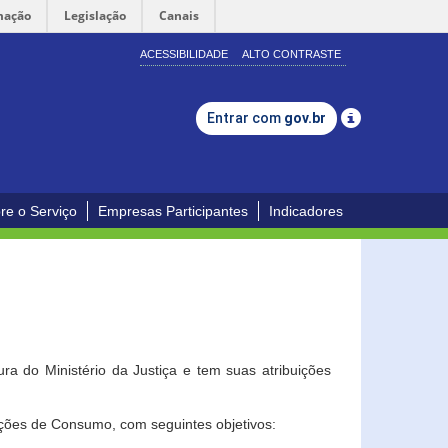
mação
Legislação
Canais
ACESSIBILIDADE
ALTO CONTRASTE
Entrar com
gov.br
re o Serviço
Empresas Participantes
Indicadores
a do Ministério da Justiça e tem suas atribuições
ções de Consumo, com seguintes objetivos: