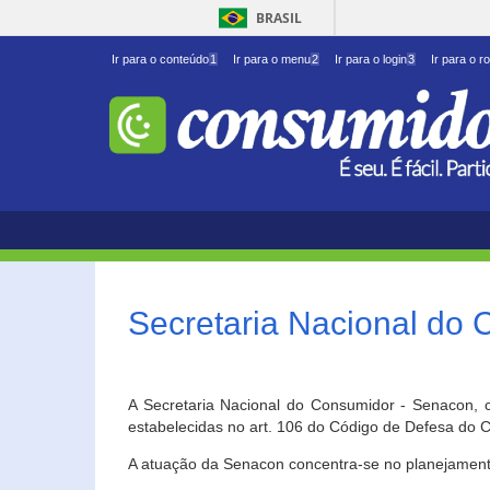
BRASIL
Ir para o conteúdo
1
Ir para o menu
2
Ir para o login
3
Ir para o r
Secretaria Nacional do
A Secretaria Nacional do Consumidor - Senacon, c
estabelecidas no art. 106 do Código de Defesa do C
A atuação da Senacon concentra-se no planejament