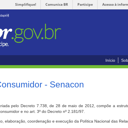
Simplifique!
Comunica BR
Participe
Acesso à infor
odapé
4
Início
Sob
 Consumidor - Senacon
riada pelo Decreto 7.738, de 28 de maio de 2012, compõe a estrutur
onsumidor e no art. 3º do Decreto nº 2.181/97.
o, elaboração, coordenação e execução da Política Nacional das Rela