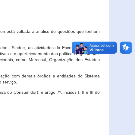
con está voltada à análise de questões que tenham
or - Sindec, as atividades da Escola Nacional de
vas e o aperfeiçoamento das políticas regulatórias.
acionais, como Mercosul, Organização dos Estados
ulação com demais órgãos e entidades do Sistema
 serviço.
 do Consumidor), e artigo 7º, incisos I, II e III do